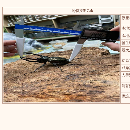
阿特拉斯Cak
原產
產地
產地
發生
最大
幼蟲
成蟲
入手
飼育
備註