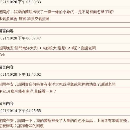
2021/10/26 下午 05:00:33
老闆好，我家的菌瓶出現了一條一條的小蟲(?)，是不是裡面怎麼了呢?
水氣多就會˙無害.加強空氣流通
留言內容
2021/10/20 下午 06:57:47
老闆晚安‘請問南洋大兜CCK必較大’還是CAH呢？謝謝老闆
Cck
留言內容
2021/10/20 下午 12:40:02
老闆午安，請問貴店何時會有南洋大兜或毛象或戰神的幼蟲？謝謝老闆
午安.月底可能有南洋.其餘看一月了
留言內容
2021/10/14 下午 04:25:55
老闆午安，請問一下，我的菌瓶裡長了大量的白色小蟲蟲，上面還有果蠅在飛
怎麼辦呢？謝謝老闆的回覆