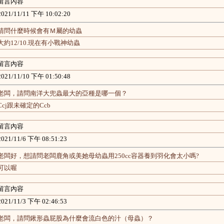
留言內容
2021/11/11 下午 10:02:20
請問什麼時候會有Ｍ屬的幼蟲
大約12/10.現在有小戰神幼蟲
留言內容
2021/11/10 下午 01:50:48
老闆，請問南洋大兜蟲最大的亞種是哪一個？
Ccj跟未確定的Ccb
留言內容
2021/11/6 下午 08:51:23
老闆好，想請問老闆鹿角或美她母幼蟲用250cc容器養到羽化會太小嗎?
可以喔
留言內容
2021/11/3 下午 02:46:53
老闆，請問鍬形蟲屁股為什麼會流白色的汁（母蟲）？