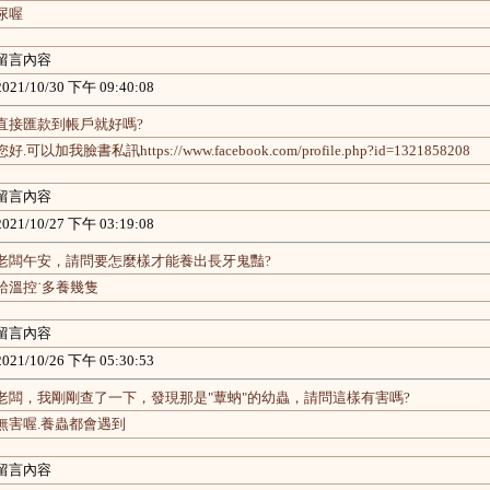
尿喔
留言內容
2021/10/30 下午 09:40:08
直接匯款到帳戶就好嗎?
您好.可以加我臉書私訊https://www.facebook.com/profile.php?id=1321858208
留言內容
2021/10/27 下午 03:19:08
老闆午安，請問要怎麼樣才能養出長牙鬼豔?
給溫控˙多養幾隻
留言內容
2021/10/26 下午 05:30:53
老闆，我剛剛查了一下，發現那是"蕈蚋"的幼蟲，請問這樣有害嗎?
無害喔.養蟲都會遇到
留言內容