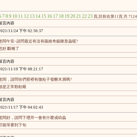
6
7
8
9
10
11
12
13
14
15
16
17
18
19
20
21
22
23
頁,目前在第11頁 共 712
留言內容
2021/11/24 下午 02:56:37
老闆午安~請問最近有沒有薩維奇鋸鍬形蟲呢?
您好.斷種了
留言內容
2021/11/19 下午 08:21:17
老闆，請問你們那裡有微粒子發酵木屑嗎?
都是正常顆粒喔
留言內容
2021/11/17 下午 04:02:43
老闆好，請問下禮拜一會有什麼成幼蟲
可能等要到下旬